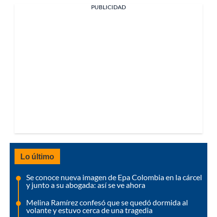
PUBLICIDAD
Lo último
Se conoce nueva imagen de Epa Colombia en la cárcel
y junto a su abogada: así se ve ahora
Melina Ramírez confesó que se quedó dormida al
volante y estuvo cerca de una tragedia