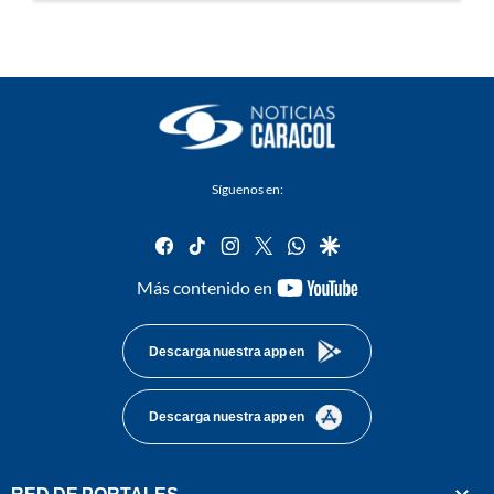
Síguenos en:
facebook
tiktok
instagram
twitter
whatsapp
google
youtube-
Más contenido en
footer
Descarga nuestra app en
Descarga nuestra app en
RED DE PORTALES