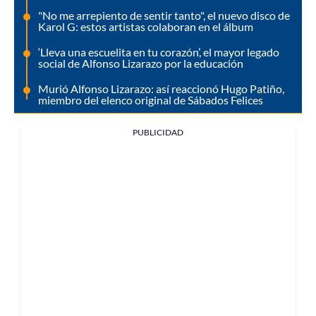
"No me arrepiento de sentir tanto", el nuevo disco de
Karol G: estos artistas colaboran en el álbum
‘Lleva una escuelita en tu corazón’, el mayor legado
social de Alfonso Lizarazo por la educación
Murió Alfonso Lizarazo: así reaccionó Hugo Patiño,
miembro del elenco original de Sábados Felices
PUBLICIDAD