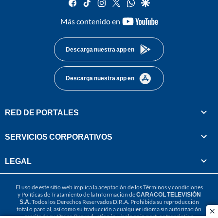
facebook
tiktok
instagram
twitter
whatsapp
google
youtube-
Más contenido en
footer
Descarga nuestra app en
Descarga nuestra app en
RED DE PORTALES
SERVICIOS CORPORATIVOS
LEGAL
El uso de este sitio web implica la aceptación de los
Términos y condiciones
y
Políticas de Tratamiento de la Información
de
CARACOL TELEVISIÓN
S.A.
Todos los Derechos Reservados D.R.A. Prohibida su reproducción
total o parcial, así como su traducción a cualquier idioma sin autorización
cl
escrita de su titular. Reproduction in whole or in part, or translation