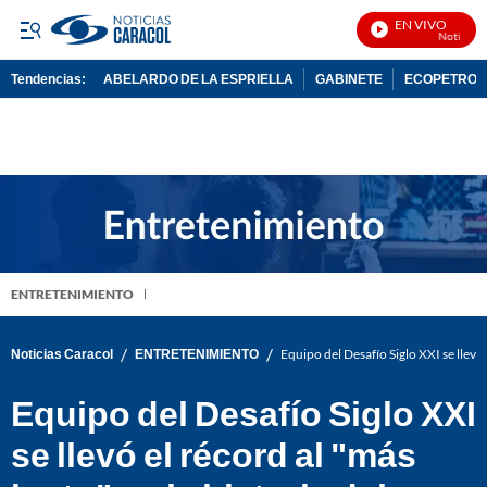
EN VIVO
Noticias Ca
Tendencias:
ABELARDO DE LA ESPRIELLA
GABINETE
ECOPETROL
PUBLICIDAD
ENTRETENIMIENTO
/
/
Noticias Caracol
ENTRETENIMIENTO
Equipo del Desafío Siglo XXI se llevó 
Equipo del Desafío Siglo XXI
se llevó el récord al "más