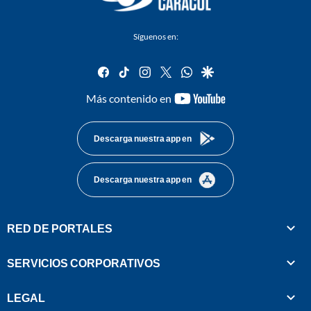
Síguenos en:
facebook
tiktok
instagram
twitter
whatsapp
google
youtube-
Más contenido en
footer
Descarga nuestra app en
Descarga nuestra app en
RED DE PORTALES
SERVICIOS CORPORATIVOS
LEGAL