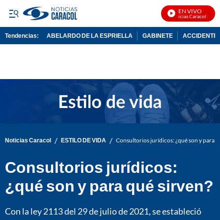
EN VIVO
Noticias Caracol En Viv
Tendencias:
ABELARDO DE LA ESPRIELLA
GABINETE
ACCIDENTE 
PUBLICIDAD
/
/
Noticias Caracol
ESTILO DE VIDA
Consultorios jurídicos: ¿qué son y para q
Consultorios jurídicos:
¿qué son y para qué sirven?
Con la ley 2113 del 29 de julio de 2021, se estableció