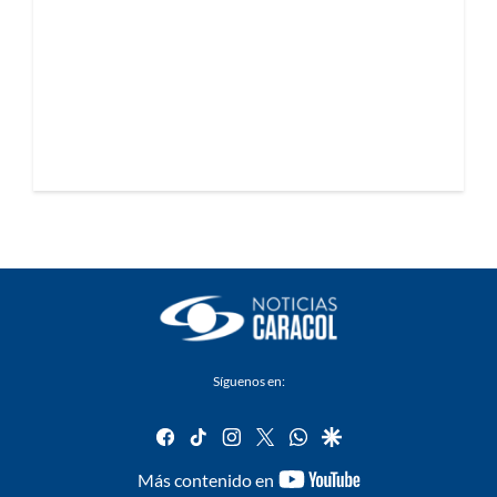
Síguenos en:
facebook
tiktok
instagram
twitter
whatsapp
google
youtube-
Más contenido en