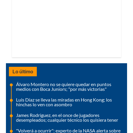
Lo último
Álvaro Montero no se quiere quedar en puntos
medios con Boca Juniors; "por más victorias"
Luis Díaz se lleva las miradas en Hong Kong; los
hinchas lo ven con asombro
James Rodríguez, en el once de jugadores
desempleados; cualquier técnico los quisiera tener
"Volverá a ocurrir": experto de la NASA alerta sobre