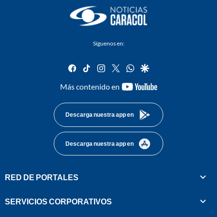
Síguenos en:
facebook
tiktok
instagram
twitter
whatsapp
google
youtube-
Más contenido en
footer
Descarga nuestra app en
Descarga nuestra app en
RED DE PORTALES
SERVICIOS CORPORATIVOS