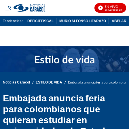
EN VIVO
Noticias Caracol En Vivo
Tendencias:
DÉFICIT FISCAL
MURIÓ ALFONSO LIZARAZO
ABELARDO
PUBLICIDAD
/
/
Noticias Caracol
ESTILO DE VIDA
Embajada anuncia feria para colombianos
Embajada anuncia feria
para colombianos que
quieran estudiar en