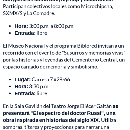
Participan colectivos locales como Microchipcha,
SXMX/S y La Comadre.
Hora:
3:00 p.m. a 8:00 p.m.
Entrada:
libre
El Museo Nacional y el programa Biblored invitan a un
recorrido con el evento de "Susurros y memorias vivas"
por las historias y leyendas del Cementerio Central, un
espacio cargado de memoria y simbolismo.
Lugar:
Carrera 7 #28-66
Hora:
3:30 p.m.
Entrada:
libre
En la Sala Gavilán del Teatro Jorge Eliécer Gaitán
se
presentará "El espectro del doctor Russi", una
obra inspirada en historias del siglo XIX.
Utiliza
sombras, títeres y proyecciones para narrar una