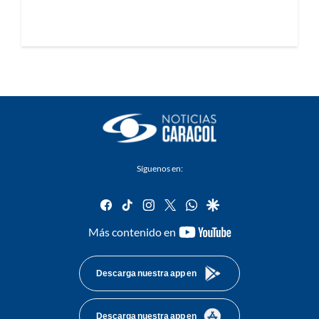
Síguenos en:
facebook
tiktok
instagram
twitter
whatsapp
google
youtube-
Más contenido en
footer
Descarga nuestra app en
Descarga nuestra app en