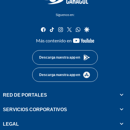
Síguenos en:
facebook
tiktok
instagram
twitter
whatsapp
google
youtube-
Más contenido en
footer
Descarga nuestra app en
Descarga nuestra app en
RED DE PORTALES
SERVICIOS CORPORATIVOS
LEGAL