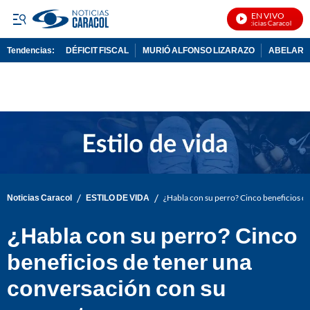
EN VIVO
Noticias Caracol En Viv
Tendencias:
DÉFICIT FISCAL
MURIÓ ALFONSO LIZARAZO
ABELARDO
PUBLICIDAD
/
/
Noticias Caracol
ESTILO DE VIDA
¿Habla con su perro? Cinco beneficios d
¿Habla con su perro? Cinco
beneficios de tener una
conversación con su