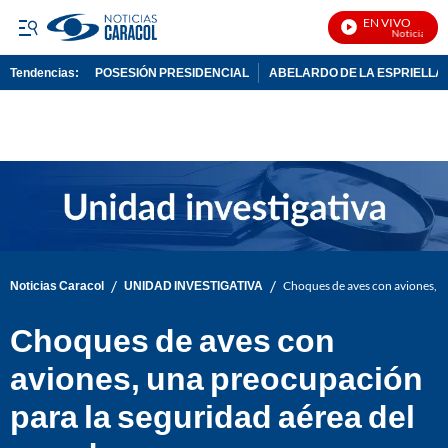
EN VIVO
Noticias Carac
Tendencias:
POSESIÓN PRESIDENCIAL
ABELARDO DE LA ESPRIELLA
PUBLICIDAD
/
/
Noticias Caracol
UNIDAD INVESTIGATIVA
Choques de aves con aviones, u
Choques de aves con
aviones, una preocupación
para la seguridad aérea del