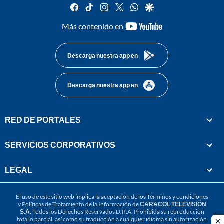
facebook
tiktok
instagram
twitter
whatsapp
google
youtube-
Más contenido en
footer
Descarga nuestra app en
Descarga nuestra app en
RED DE PORTALES
SERVICIOS CORPORATIVOS
LEGAL
El uso de este sitio web implica la aceptación de los
Términos y condiciones
y
Políticas de Tratamiento de la Información
de
CARACOL TELEVISIÓN
S.A.
Todos los Derechos Reservados D.R.A. Prohibida su reproducción
total o parcial, así como su traducción a cualquier idioma sin autorización