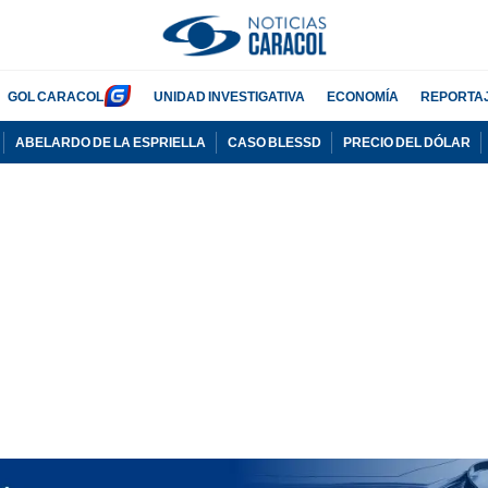
GOL CARACOL
UNIDAD INVESTIGATIVA
ECONOMÍA
REPORTA
ABELARDO DE LA ESPRIELLA
CASO BLESSD
PRECIO DEL DÓLAR
PUBLICIDAD