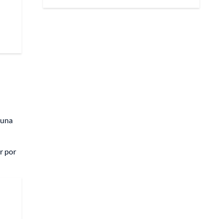
 una
r por