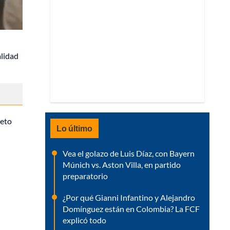
alidad
reto
Lo último
Vea el golazo de Luis Díaz, con Bayern
Múnich vs. Aston Villa, en partido
preparatorio
¿Por qué Gianni Infantino y Alejandro
Domínguez están en Colombia? La FCF
explicó todo