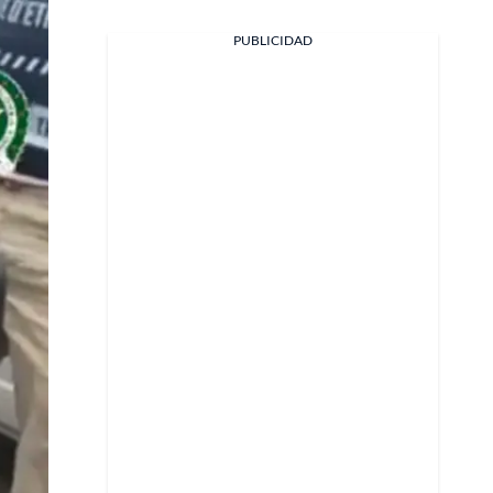
PUBLICIDAD
Facebook
X
Whatsapp
Copiar enlace
Telegram
LinkedIn