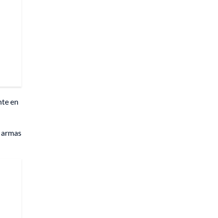
nte en
2 armas