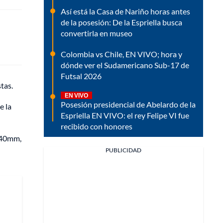
Así está la Casa de Nariño horas antes
de la posesión: De la Espriella busca
convertirla en museo
Colombia vs Chile, EN VIVO; hora y
dónde ver el Sudamericano Sub-17 de
Futsal 2026
tas.
EN VIVO
Posesión presidencial de Abelardo de la
e la
Espriella EN VIVO: el rey Felipe VI fue
recibido con honores
s 40mm,
PUBLICIDAD