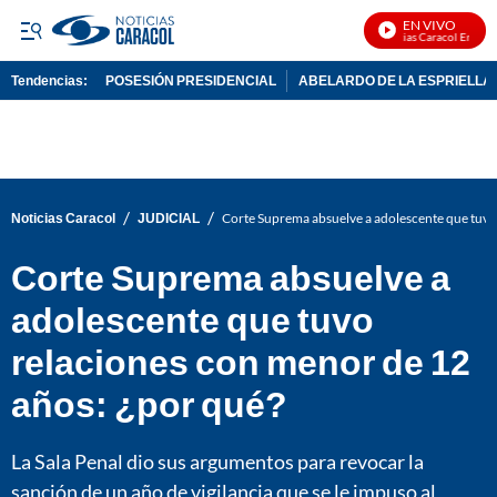
EN VIVO
Noticias Caracol En Vivo
Tendencias:
POSESIÓN PRESIDENCIAL
ABELARDO DE LA ESPRIELLA
PUBLICIDAD
/
/
Noticias Caracol
JUDICIAL
Corte Suprema absuelve a adolescente que tuvo
Corte Suprema absuelve a
adolescente que tuvo
relaciones con menor de 12
años: ¿por qué?
La Sala Penal dio sus argumentos para revocar la
sanción de un año de vigilancia que se le impuso al