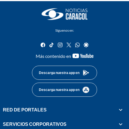
Síguenos en:
facebook
tiktok
instagram
twitter
whatsapp
google
youtube-
Más contenido en
footer
Descarga nuestra app en
Descarga nuestra app en
RED DE PORTALES
SERVICIOS CORPORATIVOS