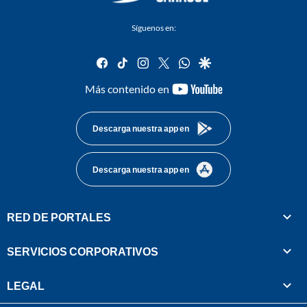
Síguenos en:
facebook
tiktok
instagram
twitter
whatsapp
google
youtube-
Más contenido en
footer
Descarga nuestra app en
Descarga nuestra app en
RED DE PORTALES
SERVICIOS CORPORATIVOS
LEGAL