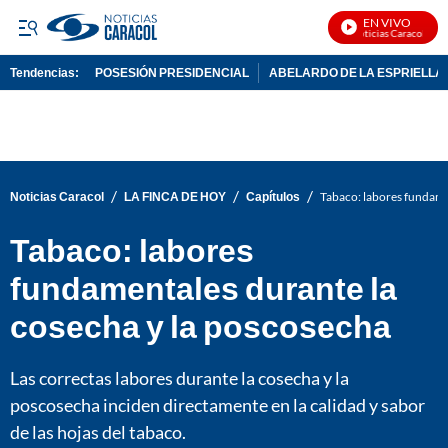
EN VIVO
Noticias Caracol En Vi
Tendencias:
POSESIÓN PRESIDENCIAL
ABELARDO DE LA ESPRIELLA
PUBLICIDAD
/
/
/
Noticias Caracol
LA FINCA DE HOY
Capítulos
Tabaco: labores fundame
Tabaco: labores
fundamentales durante la
cosecha y la poscosecha
Las correctas labores durante la cosecha y la
poscosecha inciden directamente en la calidad y sabor
de las hojas del tabaco.