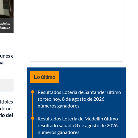
ociales
iserraz
unes e
ña
Lo último
Resultados Lotería de Santander último
sorteo hoy, 8 de agosto de 2026:
ltiples
números ganadores
 de un
io del
Resultados Lotería de Medellín último
resultado sábado 8 de agosto de 2026:
números ganadores