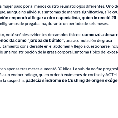
, la mujer pasó por al menos cuatro reumatólogos diferentes. Uno de
 que, aunque no alivió sus síntomas de manera significativa, sí le ca
ación empeoró al llegar a otro especialista, quien le recetó 20
ligramos de pregabalina, durante un período de seis meses.
to, notó señales evidentes de cambios físicos:
comenzó a desarro
conocida como "joroba de búfalo",
una acumulación de grasa
ltamiento considerable en el abdomen y llegó a cuestionarse inclu
una redistribución de la grasa corporal, síntoma típico del exces
y en apenas tres meses aumentó 30 kilos. La subida no fue progresi
cudió a un endocrinólogo, quien ordenó exámenes de cortisol y ACTH
n la sospecha:
padecía síndrome de Cushing de origen exóge