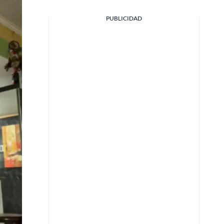
PUBLICIDAD
Facebook
X
Whatsapp
Copiar enlace
Telegram
LinkedIn