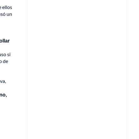
 ellos
usó un
llar
so si
o de
va,
no,