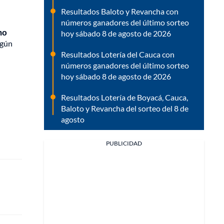
Resultados Baloto y Revancha con
números ganadores del último sorteo
mo
hoy sábado 8 de agosto de 2026
egún
Resultados Lotería del Cauca con
números ganadores del último sorteo
hoy sábado 8 de agosto de 2026
Resultados Lotería de Boyacá, Cauca,
Baloto y Revancha del sorteo del 8 de
agosto
PUBLICIDAD