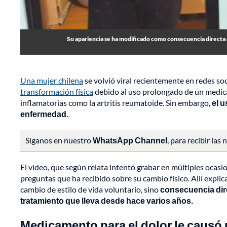
Su apariencia se ha modificado como consecuencia directa
Una mujer chilena
se volvió viral recientemente en redes so
transformación física
debido al uso prolongado de un medi
inflamatorias como la artritis reumatoide. Sin embargo,
el u
enfermedad.
Síganos en nuestro
WhatsApp Channel
, para recibir las
El video, que según relata intentó grabar en múltiples ocasi
preguntas que ha recibido sobre su cambio físico. Allí expli
cambio de estilo de vida voluntario, sino
consecuencia dir
tratamiento que lleva desde hace varios años.
Medicamento para el dolor le causó