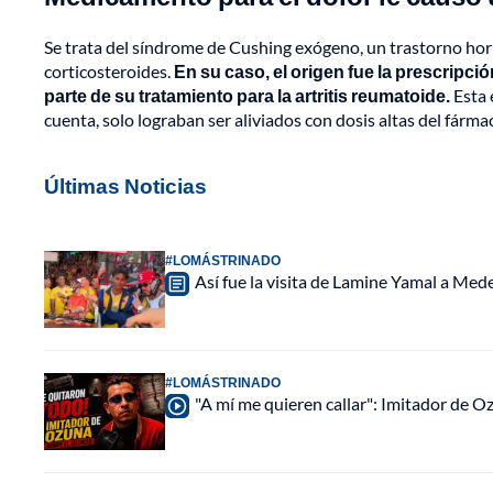
Se trata del síndrome de Cushing exógeno, un trastorno hor
corticosteroides.
En su caso, el origen fue la prescrip
parte de su tratamiento para la artritis reumatoide.
Esta 
cuenta, solo lograban ser aliviados con dosis altas del fárma
Últimas Noticias
#LOMÁSTRINADO
Así fue la visita de Lamine Yamal a Med
#LOMÁSTRINADO
"A mí me quieren callar": Imitador de 