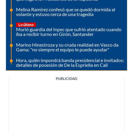
Melina Ramírez confesó que se quedó dormida al
volante y estuvo cerca de una tragedia
Lo último
Murió guardia del Inpec que sufrió atentado cuando
iba a recibir turno en Girón, Santander
Marino Hinestroza y su cruda realidad en Vasco da
Gama; "no siempre el equipo le puede ayudar"
Hora, quién impondrá banda presidencial e invitados:
detalles de posesión de De la Espriella en Cali
PUBLICIDAD