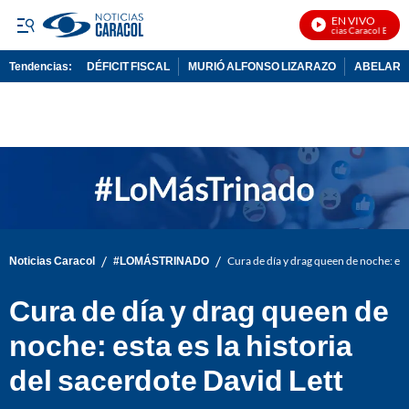
EN VIVO
Noticias Caracol En Vivo
Tendencias:
DÉFICIT FISCAL
MURIÓ ALFONSO LIZARAZO
ABELARDO
PUBLICIDAD
/
/
Noticias Caracol
#LOMÁSTRINADO
Cura de día y drag queen de noche: esta
Cura de día y drag queen de
noche: esta es la historia
del sacerdote David Lett