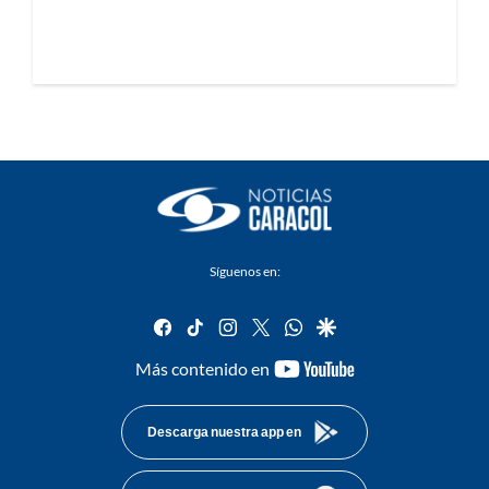
Síguenos en:
facebook
tiktok
instagram
twitter
whatsapp
google
youtube-
Más contenido en
footer
Descarga nuestra app en