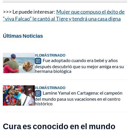
>>> Le puede interesar:
Mujer que compuso el éxito de
“viva Falcao” le cantó al Tigre y tendrá una casa digna
Últimas Noticias
#LOMÁSTRINADO
Fue adoptado cuando era bebé y años
después descubrió que su mejor amiga era su
hermana biológica
#LOMÁSTRINADO
Lamine Yamal en Cartagena: el campeón
del mundo pasa sus vacaciones en el centro
histórico
Cura es conocido en el mundo