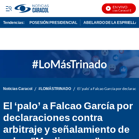
EN VIVO
Noticias Caracol En Vivo
Tendencias:
POSESIÓN PRESIDENCIAL
ABELARDO DE LA ESPRIELLA
PUBLICIDAD
/
/
Noticias Caracol
#LOMÁSTRINADO
El ‘palo’ a Falcao García por declarac
El ‘palo’ a Falcao García por
declaraciones contra
arbitraje y señalamiento de