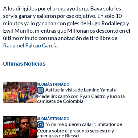
A los dirigidos por el uruguayo Jorge Bava solo les
servía ganar y salieron por ese objetivo. En solo 10
minutos ya lo ganaban con goles de Hugo Rodallega y
Ewil Murillo, mientras que Millonarios descontó en el
último minuto con una anotación de tiro libre de
Radamel Falcao García.
Últimas Noticias
#LOMÁSTRINADO
Así fue la visita de Lamine Yamal a
Medellín: cantó con Ryan Castro y lució la
camiseta de Colombia
#LOMÁSTRINADO
"A mí me quieren callar": Imitador de
Ozuna sobre el presunto secuestro y
amenazas de Blessd