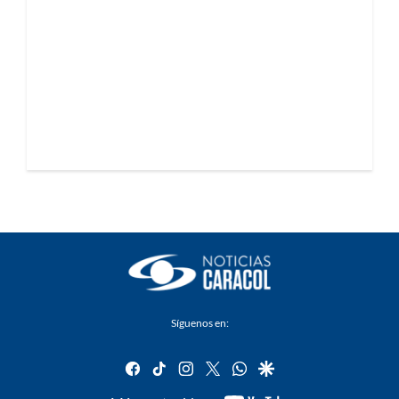
Síguenos en:
facebook
tiktok
instagram
twitter
whatsapp
google