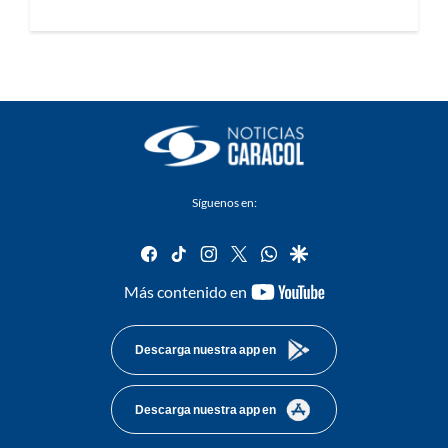
Síguenos en:
facebook
tiktok
instagram
twitter
whatsapp
google
youtube-
Más contenido en
footer
Descarga nuestra app en
Descarga nuestra app en