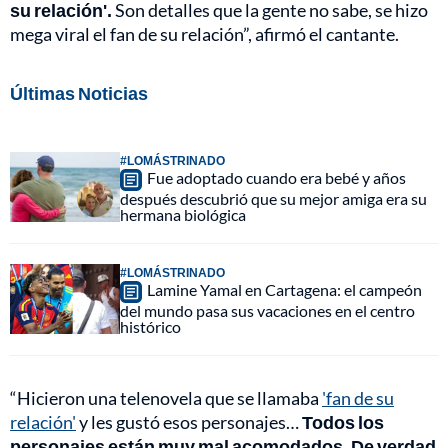
su relación'.
Son detalles que la gente no sabe, se hizo
mega viral el fan de su relación”, afirmó el cantante.
Últimas Noticias
#LOMÁSTRINADO
Fue adoptado cuando era bebé y años
después descubrió que su mejor amiga era su
hermana biológica
#LOMÁSTRINADO
Lamine Yamal en Cartagena: el campeón
del mundo pasa sus vacaciones en el centro
histórico
“Hicieron una telenovela que se llamaba
'fan de su
relación'
y les gustó esos personajes…
Todos los
personajes están muy mal acomodados. De verdad