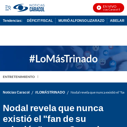
EN VIVO
Noticias Caracol En Vivo
Tendencias:
DÉFICIT FISCAL
MURIÓ ALFONSO LIZARAZO
ABELARDO
PUBLICIDAD
ENTRETENIMIENTO
/
/
Noticias Caracol
#LOMÁSTRINADO
Nodal revela que nunca existió el "fan d
Nodal revela que nunca
existió el "fan de su