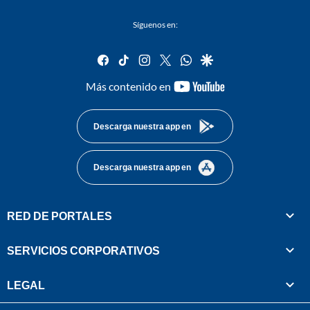
Síguenos en:
facebook
tiktok
instagram
twitter
whatsapp
google
youtube-
Más contenido en
footer
Descarga nuestra app en
Descarga nuestra app en
RED DE PORTALES
SERVICIOS CORPORATIVOS
LEGAL