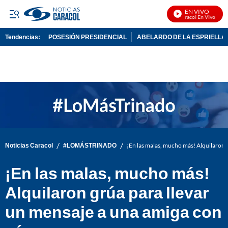
EN VIVO
Noticias Caracol En Vivo
Tendencias:
POSESIÓN PRESIDENCIAL
ABELARDO DE LA ESPRIELLA
PUBLICIDAD
/
/
Noticias Caracol
#LOMÁSTRINADO
¡En las malas, mucho más! Alquilaron 
¡En las malas, mucho más!
Alquilaron grúa para llevar
un mensaje a una amiga con