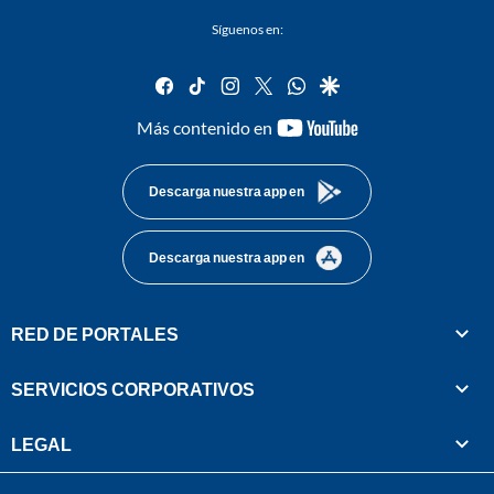
Síguenos en:
facebook
tiktok
instagram
twitter
whatsapp
google
youtube-
Más contenido en
footer
Descarga nuestra app en
Descarga nuestra app en
RED DE PORTALES
SERVICIOS CORPORATIVOS
LEGAL