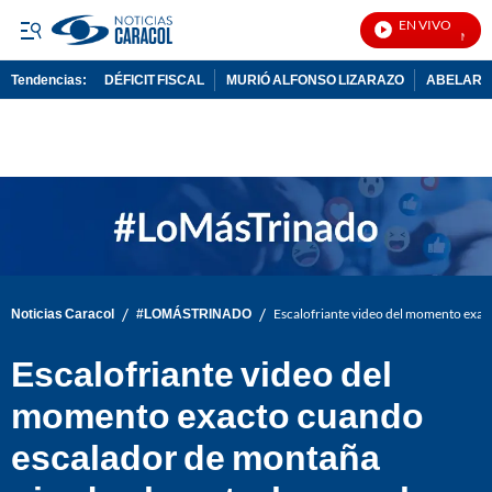
EN VIVO
Noticia
Tendencias:
DÉFICIT FISCAL
MURIÓ ALFONSO LIZARAZO
ABELARDO
PUBLICIDAD
/
/
Noticias Caracol
#LOMÁSTRINADO
Escalofriante video del momento exact
Escalofriante video del
momento exacto cuando
escalador de montaña