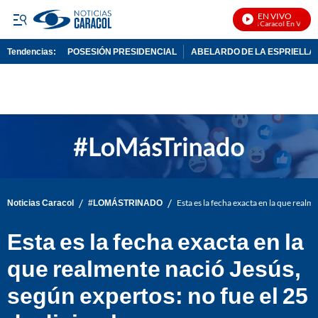
EN VIVO
Noticias Caracol En Vivo
Tendencias:
POSESIÓN PRESIDENCIAL
ABELARDO DE LA ESPRIELLA
PUBLICIDAD
/
/
Noticias Caracol
#LOMÁSTRINADO
Esta es la fecha exacta en la que realm
Esta es la fecha exacta en la
que realmente nació Jesús,
según expertos: no fue el 25