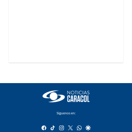
Síguenos en:
facebook
tiktok
instagram
twitter
whatsapp
google