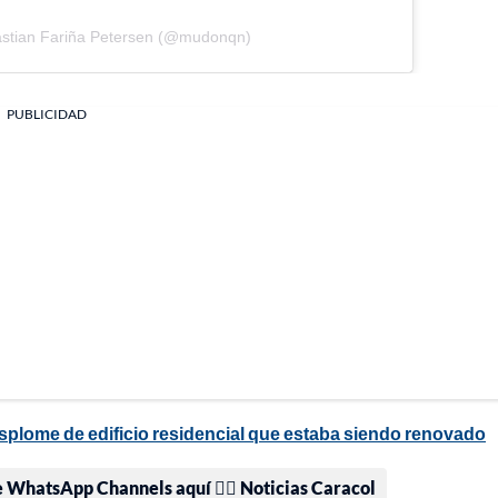
astian Fariña Petersen (@mudonqn)
PUBLICIDAD
plome de edificio residencial que estaba siendo renovado
e WhatsApp Channels aquí 👉🏻 Noticias Caracol