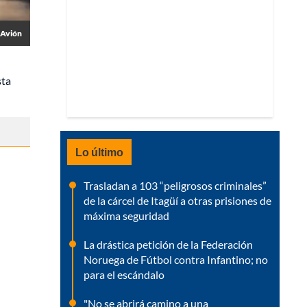
Avión
sta
Lo último
Trasladan a 103 “peligrosos criminales”
de la cárcel de Itagüí a otras prisiones de
máxima seguridad
La drástica petición de la Federación
Noruega de Fútbol contra Infantino; no
para el escándalo
"No se abrirá camino a una