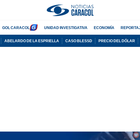
GOL CARACOL
UNIDAD INVESTIGATIVA
ECONOMÍA
REPORTA
ABELARDO DE LA ESPRIELLA
CASO BLESSD
PRECIO DEL DÓLAR
PUBLICIDAD