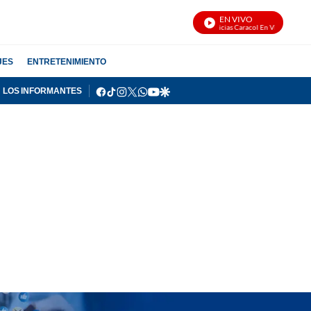
EN VIVO
Noticias Caracol En Vivo
JES
ENTRETENIMIENTO
facebook
tiktok
instagram
twitter
whatsapp
youtube
google
LOS INFORMANTES