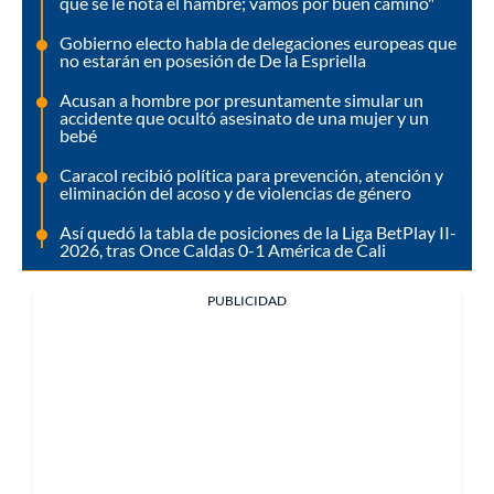
que se le nota el hambre; vamos por buen camino"
Gobierno electo habla de delegaciones europeas que
no estarán en posesión de De la Espriella
Acusan a hombre por presuntamente simular un
accidente que ocultó asesinato de una mujer y un
bebé
Caracol recibió política para prevención, atención y
eliminación del acoso y de violencias de género
Así quedó la tabla de posiciones de la Liga BetPlay II-
2026, tras Once Caldas 0-1 América de Cali
PUBLICIDAD