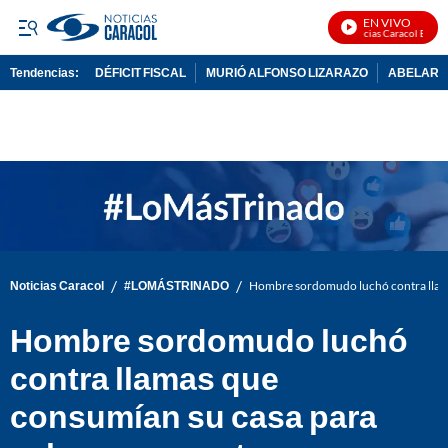
EN VIVO
Noticias Caracol En Vivo
Tendencias:
DÉFICIT FISCAL
MURIÓ ALFONSO LIZARAZO
ABELARDO
PUBLICIDAD
/
/
Noticias Caracol
#LOMÁSTRINADO
Hombre sordomudo luchó contra llama
Hombre sordomudo luchó
contra llamas que
consumían su casa para