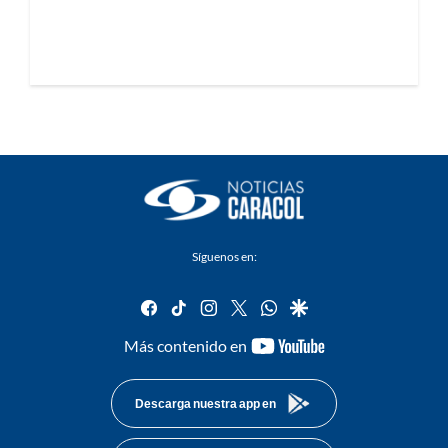
Síguenos en:
facebook
tiktok
instagram
twitter
whatsapp
google
youtube-
Más contenido en
footer
Descarga nuestra app en