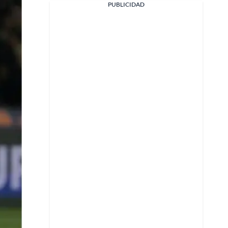
PUBLICIDAD
Facebook
X
Whatsapp
Copiar enlace
Telegram
LinkedIn