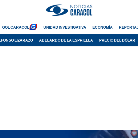
GOL CARACOL
UNIDAD INVESTIGATIVA
ECONOMÍA
REPORTA
LFONSO LIZARAZO
ABELARDO DE LA ESPRIELLA
PRECIO DEL DÓLAR
PUBLICIDAD