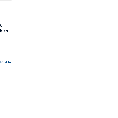
l
a,
 hizo
mPGDv