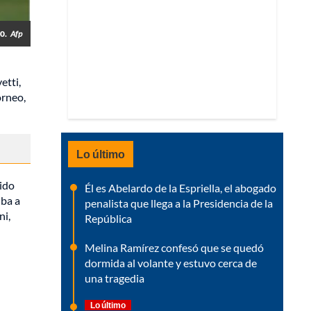
0.
Afp
etti,
orneo,
Lo último
tido
Él es Abelardo de la Espriella, el abogado
iba a
penalista que llega a la Presidencia de la
ni,
República
Melina Ramírez confesó que se quedó
dormida al volante y estuvo cerca de
una tragedia
Lo último