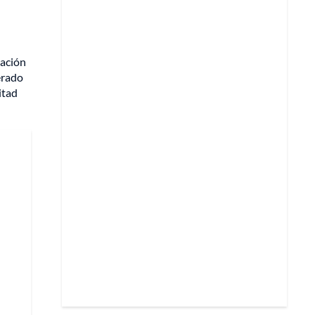
cación
erado
itad