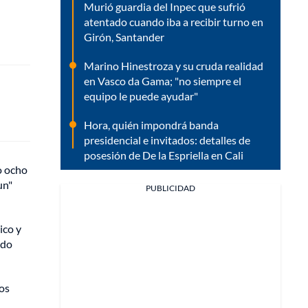
Murió guardia del Inpec que sufrió
atentado cuando iba a recibir turno en
Girón, Santander
Marino Hinestroza y su cruda realidad
en Vasco da Gama; "no siempre el
equipo le puede ayudar"
Hora, quién impondrá banda
presidencial e invitados: detalles de
posesión de De la Espriella en Cali
o ocho
un"
PUBLICIDAD
ico y
ndo
los