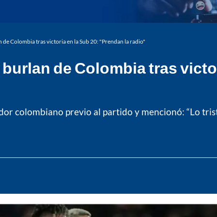
 de Colombia tras victoria en la Sub 20: "Prendan la radio"
burlan de Colombia tras victo
dor colombiano previo al partido y mencionó: “Lo tris