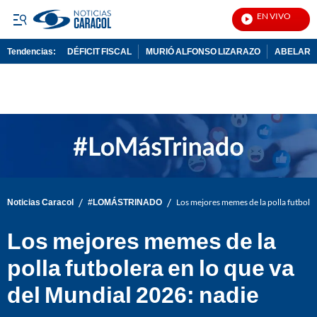
EN VIVO
No
Tendencias:
DÉFICIT FISCAL
MURIÓ ALFONSO LIZARAZO
ABELARDO
PUBLICIDAD
/
/
Noticias Caracol
#LOMÁSTRINADO
Los mejores memes de la polla futbole
Los mejores memes de la
polla futbolera en lo que va
del Mundial 2026: nadie