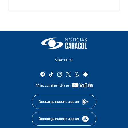
Síguenos en:
facebook
tiktok
instagram
twitter
whatsapp
google
youtube-
Más contenido en
footer
Descarga nuestra app en
Descarga nuestra app en