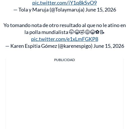
pic.twitter.com/iY1q8kSvO9
— Tola y Maruja (@Tolaymaruja)
June 15, 2026
Yo tomando nota de otro resultado al que no le atino en
la polla mundialista 🤭😂🤣😅😂⚽️📝
pic.twitter.com/e1xLmFGKP8
— Karen Espitia Gómez (@karenespigo)
June 15, 2026
PUBLICIDAD