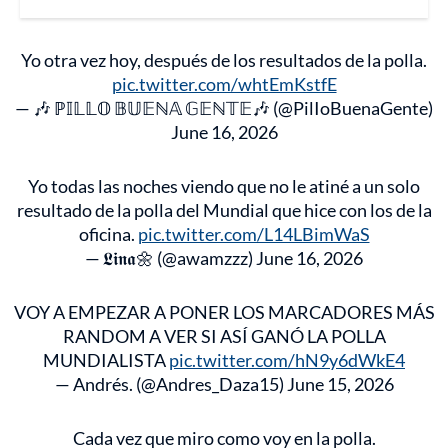
Yo otra vez hoy, después de los resultados de la polla.
pic.twitter.com/whtEmKstfE
— 🎶 ℙ𝕀𝕃𝕃𝕆 𝔹𝕌𝔼ℕ𝔸 𝔾𝔼ℕ𝕋𝔼🎶 (@PilIoBuenaGente)
June 16, 2026
Yo todas las noches viendo que no le atiné a un solo
resultado de la polla del Mundial que hice con los de la
oficina.
pic.twitter.com/L14LBimWaS
— 𝕷𝖎𝖓𝖆🌼 (@awamzzz)
June 16, 2026
VOY A EMPEZAR A PONER LOS MARCADORES MÁS
RANDOM A VER SI ASÍ GANÓ LA POLLA
MUNDIALISTA
pic.twitter.com/hN9y6dWkE4
— Andrés. (@Andres_Daza15)
June 15, 2026
Cada vez que miro como voy en la polla.