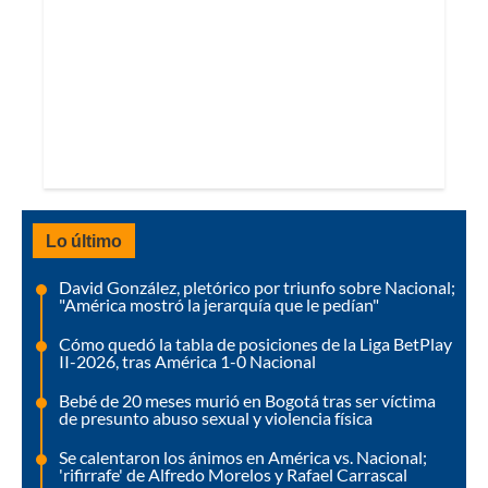
Lo último
David González, pletórico por triunfo sobre Nacional;
"América mostró la jerarquía que le pedían"
Cómo quedó la tabla de posiciones de la Liga BetPlay
II-2026, tras América 1-0 Nacional
Bebé de 20 meses murió en Bogotá tras ser víctima
de presunto abuso sexual y violencia física
Se calentaron los ánimos en América vs. Nacional;
'rifirrafe' de Alfredo Morelos y Rafael Carrascal