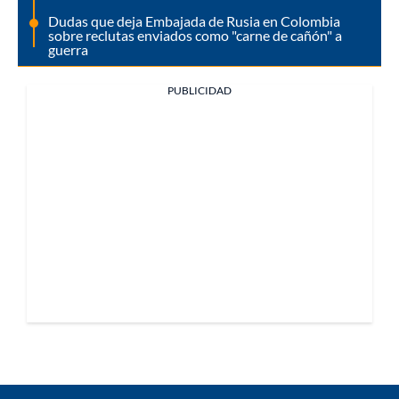
Dudas que deja Embajada de Rusia en Colombia
sobre reclutas enviados como "carne de cañón" a
guerra
PUBLICIDAD