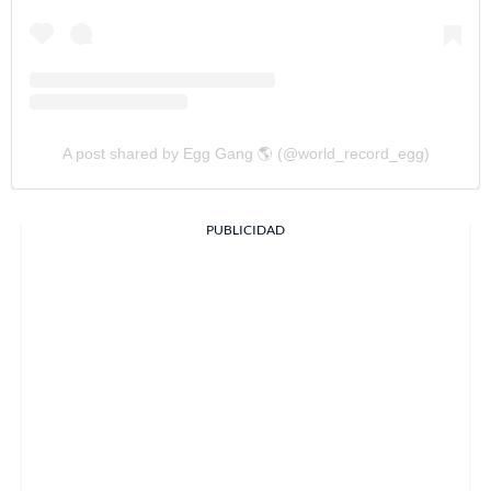
A post shared by Egg Gang 🌎 (@world_record_egg)
PUBLICIDAD