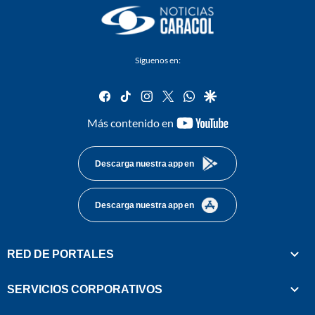
Síguenos en:
facebook
tiktok
instagram
twitter
whatsapp
google
youtube-
Más contenido en
footer
Descarga nuestra app en
Descarga nuestra app en
RED DE PORTALES
SERVICIOS CORPORATIVOS