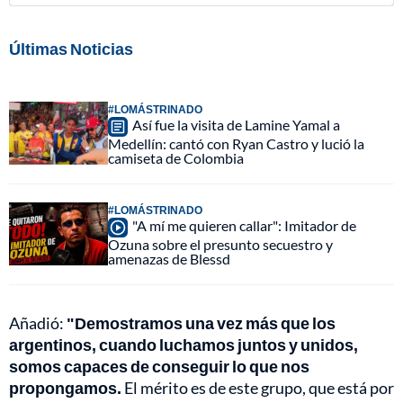
Últimas Noticias
#LOMÁSTRINADO
Así fue la visita de Lamine Yamal a
Medellín: cantó con Ryan Castro y lució la
camiseta de Colombia
#LOMÁSTRINADO
"A mí me quieren callar": Imitador de
Ozuna sobre el presunto secuestro y
amenazas de Blessd
Añadió:
"Demostramos una vez más que los
argentinos, cuando luchamos juntos y unidos,
somos capaces de conseguir lo que nos
propongamos.
El mérito es de este grupo, que está por