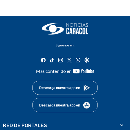
Síguenos en:
facebook
tiktok
instagram
twitter
whatsapp
google
youtube-
Más contenido en
footer
Descarga nuestra app en
Descarga nuestra app en
RED DE PORTALES