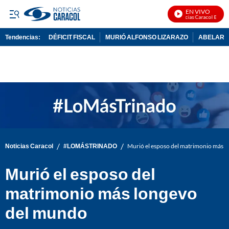
EN VIVO
Noticias Caracol En Vivo
Tendencias:
DÉFICIT FISCAL
MURIÓ ALFONSO LIZARAZO
ABELARDO
PUBLICIDAD
/
/
Noticias Caracol
#LOMÁSTRINADO
Murió el esposo del matrimonio más 
Murió el esposo del
matrimonio más longevo
del mundo