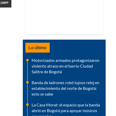
LY/AFP
Lo último
Motorizados armados protagonizaron
violento atraco en el barrio Ciudad
Salitre de Bogotá
Banda de ladrones robó lujoso reloj en
establecimiento del norte de Bogotá:
esto se sabe
La Casa Morat: el espacio que la banda
abrió en Bogotá para apoyar músicos