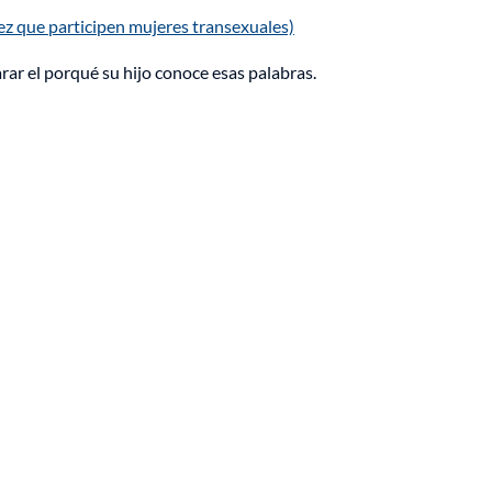
ez que participen mujeres transexuales)
ar el porqué su hijo conoce esas palabras.