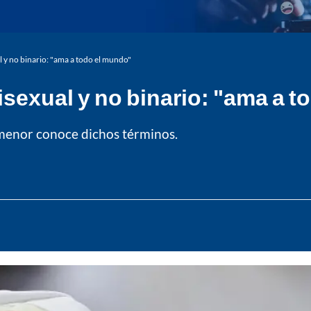
l y no binario: "ama a todo el mundo"
isexual y no binario: "ama a 
 menor conoce dichos términos.