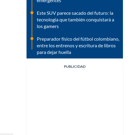
emergentes
Este SUV parece sacado del futuro: la
tecnología que también conquistará a
los gamers
Preparador físico del fútbol colombiano,
entre los entrenos y escritura de libros
para dejar huella
PUBLICIDAD