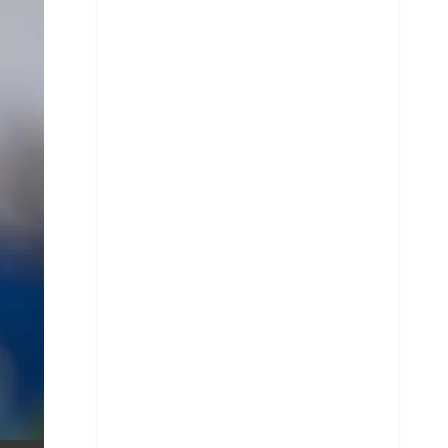
X
Whatsapp
Copiar enlace
Telegram
LinkedIn