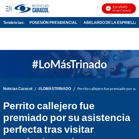
EN VIVO
Noticias Caracol En Vi
Tendencias:
POSESIÓN PRESIDENCIAL
ABELARDO DE LA ESPRIELLA
PUBLICIDAD
/
/
Noticias Caracol
#LOMÁSTRINADO
Perrito callejero fue premiado por su 
Perrito callejero fue
premiado por su asistencia
perfecta tras visitar