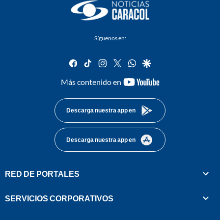
Síguenos en:
facebook
tiktok
instagram
twitter
whatsapp
google
youtube-
Más contenido en
footer
Descarga nuestra app en
Descarga nuestra app en
RED DE PORTALES
SERVICIOS CORPORATIVOS