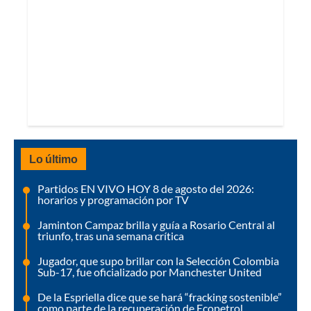
Lo último
Partidos EN VIVO HOY 8 de agosto del 2026:
horarios y programación por TV
Jaminton Campaz brilla y guía a Rosario Central al
triunfo, tras una semana crítica
Jugador, que supo brillar con la Selección Colombia
Sub-17, fue oficializado por Manchester United
De la Espriella dice que se hará “fracking sostenible”
como parte de la recuperación de Ecopetrol