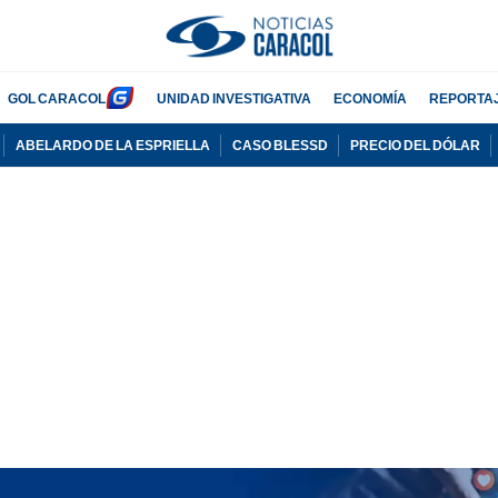
GOL CARACOL
UNIDAD INVESTIGATIVA
ECONOMÍA
REPORTA
ABELARDO DE LA ESPRIELLA
CASO BLESSD
PRECIO DEL DÓLAR
PUBLICIDAD