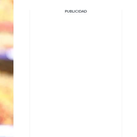
PUBLICIDAD
Facebook
X
Whatsapp
Copiar enlace
Telegram
LinkedIn