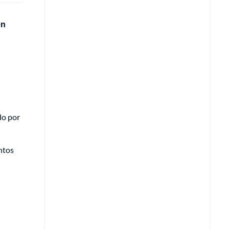
en
do por
ntos