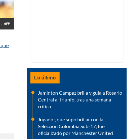
 -
AFP
 que
Lo último
Jaminton Campaz brilla y guía a Rosario
Central al triunfo, tras una semana
crítica
Jugador, que supo brillar con la
Selección Colombia Sub-17, fue
oficializado por Manchester United