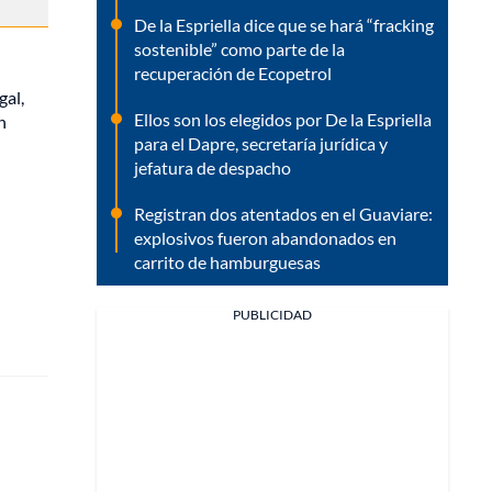
De la Espriella dice que se hará “fracking
sostenible” como parte de la
recuperación de Ecopetrol
gal,
Ellos son los elegidos por De la Espriella
n
para el Dapre, secretaría jurídica y
jefatura de despacho
Registran dos atentados en el Guaviare:
explosivos fueron abandonados en
carrito de hamburguesas
PUBLICIDAD