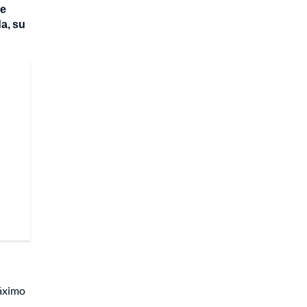
de
a, su
máximo