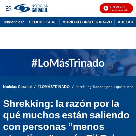
EN VIVO
Noticias Caracol En Vivo
Tendencias:
DÉFICIT FISCAL
MURIÓ ALFONSO LIZARAZO
ABELARDO
PUBLICIDAD
/
/
Noticias Caracol
#LOMÁSTRINADO
Shrekking: la razón por la qué muchos
Shrekking: la razón por la
qué muchos están saliendo
con personas “menos