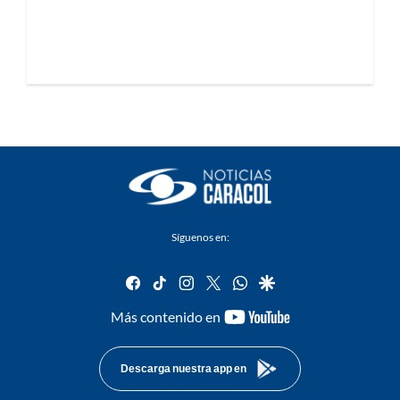
Síguenos en:
facebook
tiktok
instagram
twitter
whatsapp
google
youtube-
Más contenido en
footer
Descarga nuestra app en