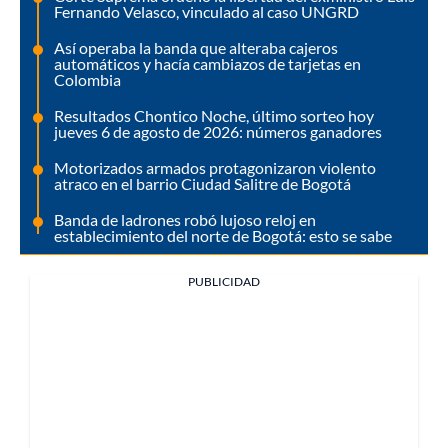
Fernando Velasco, vinculado al caso UNGRD
Así operaba la banda que alteraba cajeros
automáticos y hacía cambiazos de tarjetas en
Colombia
Resultados Chontico Noche, último sorteo hoy
jueves 6 de agosto de 2026: números ganadores
Motorizados armados protagonizaron violento
atraco en el barrio Ciudad Salitre de Bogotá
Banda de ladrones robó lujoso reloj en
establecimiento del norte de Bogotá: esto se sabe
PUBLICIDAD