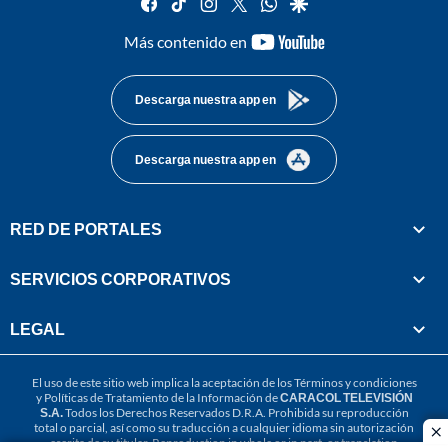
facebook
tiktok
instagram
twitter
whatsapp
google
youtube-
Más contenido en
footer
Descarga nuestra app en
Descarga nuestra app en
RED DE PORTALES
SERVICIOS CORPORATIVOS
LEGAL
El uso de este sitio web implica la aceptación de los
Términos y condiciones
y
Políticas de Tratamiento de la Información
de
CARACOL TELEVISIÓN
S.A.
Todos los Derechos Reservados D.R.A. Prohibida su reproducción
total o parcial, así como su traducción a cualquier idioma sin autorización
cl
escrita de su titular. Reproduction in whole or in part, or translation