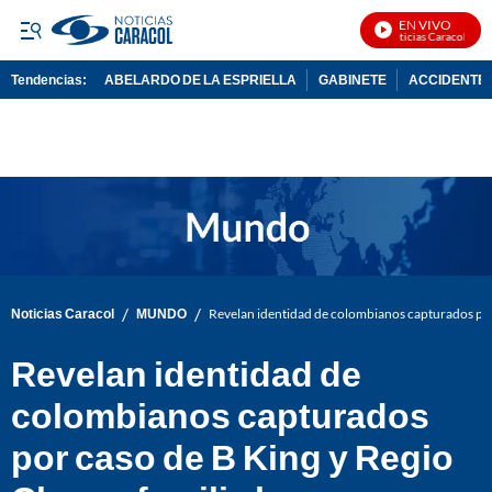
EN VIVO
Noticias Caracol En Viv
Tendencias:
ABELARDO DE LA ESPRIELLA
GABINETE
ACCIDENTE 
PUBLICIDAD
/
/
Noticias Caracol
MUNDO
Revelan identidad de colombianos capturados por
Revelan identidad de
colombianos capturados
por caso de B King y Regio