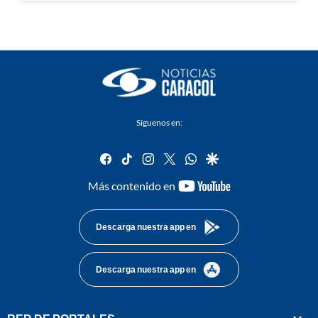
Síguenos en:
facebook
tiktok
instagram
twitter
whatsapp
google
youtube-
Más contenido en
footer
Descarga nuestra app en
Descarga nuestra app en