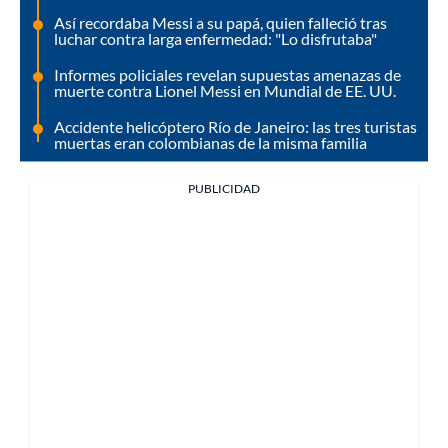
Así recordaba Messi a su papá, quien falleció tras
luchar contra larga enfermedad: "Lo disfrutaba"
Informes policiales revelan supuestas amenazas de
muerte contra Lionel Messi en Mundial de EE. UU.
Accidente helicóptero Río de Janeiro: las tres turistas
muertas eran colombianas de la misma familia
PUBLICIDAD