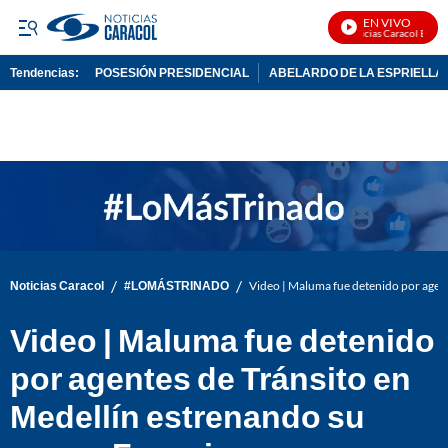
EN VIVO
Noticias Caracol En Vivo
Tendencias:
POSESIÓN PRESIDENCIAL
ABELARDO DE LA ESPRIELLA
PUBLICIDAD
/
/
Noticias Caracol
#LOMÁSTRINADO
Video | Maluma fue detenido por agent
Video | Maluma fue detenido
por agentes de Tránsito en
Medellín estrenando su