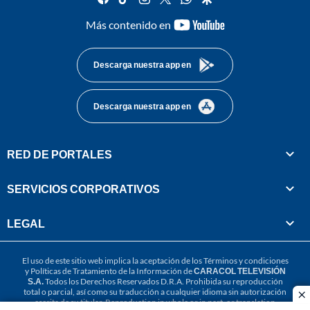
youtube-
Más contenido en
footer
Descarga nuestra app en
Descarga nuestra app en
RED DE PORTALES
SERVICIOS CORPORATIVOS
LEGAL
El uso de este sitio web implica la aceptación de los
Términos y condiciones
y
Políticas de Tratamiento de la Información
de
CARACOL TELEVISIÓN
S.A.
Todos los Derechos Reservados D.R.A. Prohibida su reproducción
total o parcial, así como su traducción a cualquier idioma sin autorización
cl
escrita de su titular. Reproduction in whole or in part, or translation