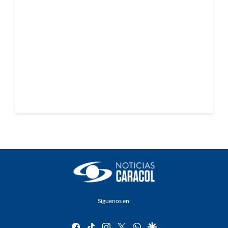
Síguenos en:
facebook
tiktok
instagram
twitter
whatsapp
google