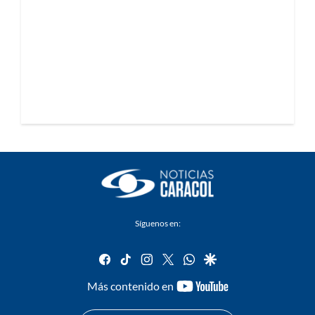
Síguenos en:
facebook
tiktok
instagram
twitter
whatsapp
google
youtube-
Más contenido en
footer