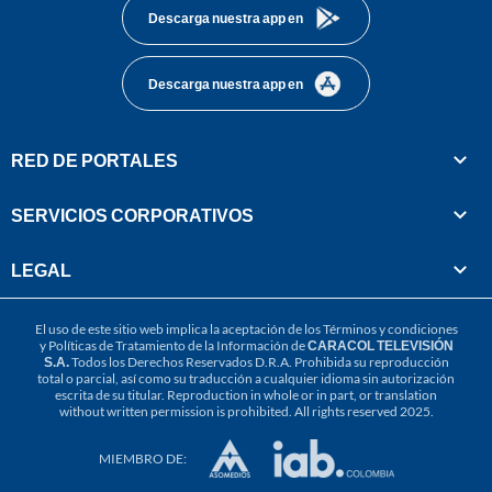
Descarga nuestra app en
Descarga nuestra app en
RED DE PORTALES
SERVICIOS CORPORATIVOS
LEGAL
El uso de este sitio web implica la aceptación de los
Términos y condiciones
y
Políticas de Tratamiento de la Información
de
CARACOL TELEVISIÓN
S.A.
Todos los Derechos Reservados D.R.A. Prohibida su reproducción
total o parcial, así como su traducción a cualquier idioma sin autorización
escrita de su titular. Reproduction in whole or in part, or translation
without written permission is prohibited. All rights reserved 2025.
MIEMBRO DE: