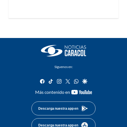
Síguenos en:
facebook
tiktok
instagram
twitter
whatsapp
google
youtube-
Más contenido en
footer
Descarga nuestra app en
Descarga nuestra app en