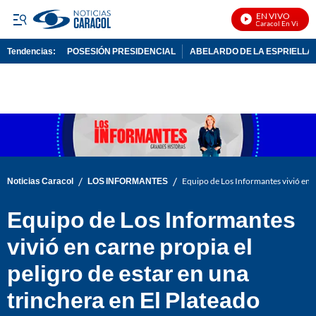
EN VIVO
Noticias Caracol En Vivo
Tendencias:
POSESIÓN PRESIDENCIAL
ABELARDO DE LA ESPRIELLA
PUBLICIDAD
/
/
Noticias Caracol
LOS INFORMANTES
Equipo de Los Informantes vivió en ca
Equipo de Los Informantes
vivió en carne propia el
peligro de estar en una
trinchera en El Plateado