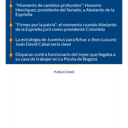
"Momento de cambios profundos": Honorio
Henríquez, presidente del Senado, a Abelardo de la
Espriella
“Firmes por la patria”: el momento cuando Abelardo
de la Espriella juró como presidente Colombia
La estrategia de Juventus para fichar a Jhon Lucumí;
Juan David Cabal sería clave
Disparan contra funcionario del Inpec que llegaba a
su casa de trabajar en La Picota de Bogotá
PUBLICIDAD