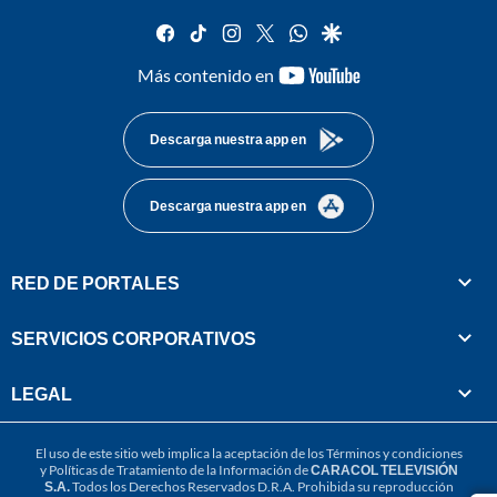
facebook
tiktok
instagram
twitter
whatsapp
google
youtube-
Más contenido en
footer
Descarga nuestra app en
Descarga nuestra app en
RED DE PORTALES
SERVICIOS CORPORATIVOS
LEGAL
El uso de este sitio web implica la aceptación de los
Términos y condiciones
y
Políticas de Tratamiento de la Información
de
CARACOL TELEVISIÓN
S.A.
Todos los Derechos Reservados D.R.A. Prohibida su reproducción