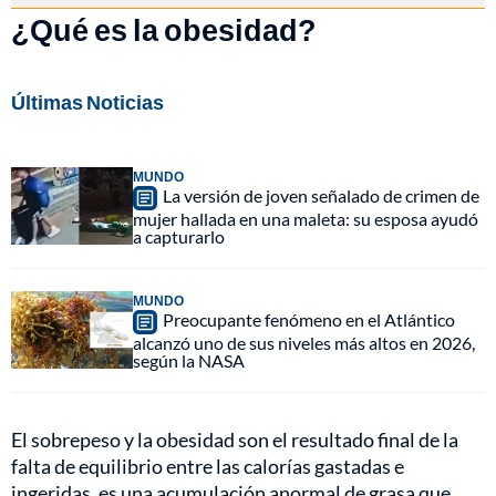
¿Qué es la obesidad?
Últimas Noticias
MUNDO
La versión de joven señalado de crimen de
mujer hallada en una maleta: su esposa ayudó
a capturarlo
MUNDO
Preocupante fenómeno en el Atlántico
alcanzó uno de sus niveles más altos en 2026,
según la NASA
El sobrepeso y la obesidad son el resultado final de la
falta de equilibrio entre las calorías gastadas e
ingeridas, es una acumulación anormal de grasa que