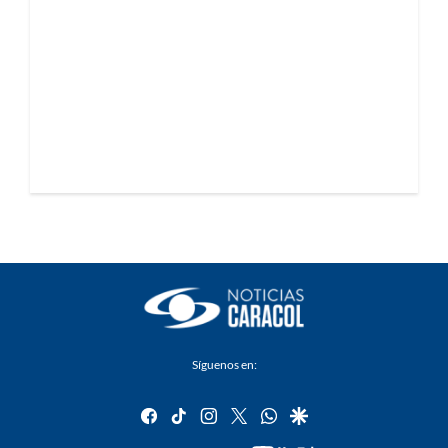
Síguenos en:
facebook
tiktok
instagram
twitter
whatsapp
google