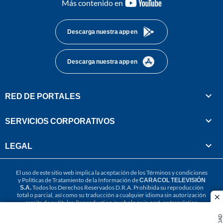
youtube-
Más contenido en
footer
Descarga nuestra app en
Descarga nuestra app en
RED DE PORTALES
SERVICIOS CORPORATIVOS
LEGAL
El uso de este sitio web implica la aceptación de los
Términos y condiciones
y
Políticas de Tratamiento de la Información
de
CARACOL TELEVISIÓN
S.A.
Todos los Derechos Reservados D.R.A. Prohibida su reproducción
total o parcial, así como su traducción a cualquier idioma sin autorización
cl
escrita de su titular. Reproduction in whole or in part, or translation
without written permission is prohibited. All rights reserved 2025.