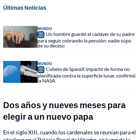
Últimas Noticias
MUNDO
Un hombre guardó el cadáver de su padre
para seguir cobrando la pensión: nadie supo
de su deceso
MUNDO
Cohete de SpaceX impactó de forma no
planificada contra la superficie lunar, confirmó
la NASA
Dos años y nueves meses para
elegir a un nuevo papa
En el siglo XIII, cuando los cardenales se reunían para el
cónclave en el Palacio Papal de Viterbo, en lugar de la