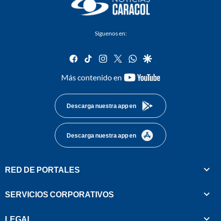
Síguenos en:
facebook
tiktok
instagram
twitter
whatsapp
google
youtube-
Más contenido en
footer
Descarga nuestra app en
Descarga nuestra app en
RED DE PORTALES
SERVICIOS CORPORATIVOS
LEGAL