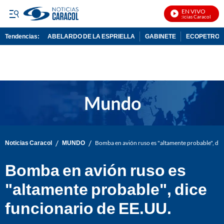
EN VIVO
Noticias Caracol En Vi
Tendencias:
ABELARDO DE LA ESPRIELLA
GABINETE
ECOPETROL
PUBLICIDAD
/
/
Noticias Caracol
MUNDO
Bomba en avión ruso es "altamente probable", dic
Bomba en avión ruso es
"altamente probable", dice
funcionario de EE.UU.