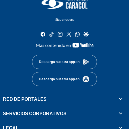
Síguenos en:
facebook
tiktok
instagram
twitter
whatsapp
google
youtube-
Más contenido en
footer
Descarga nuestra app en
Descarga nuestra app en
RED DE PORTALES
SERVICIOS CORPORATIVOS
LEGAL