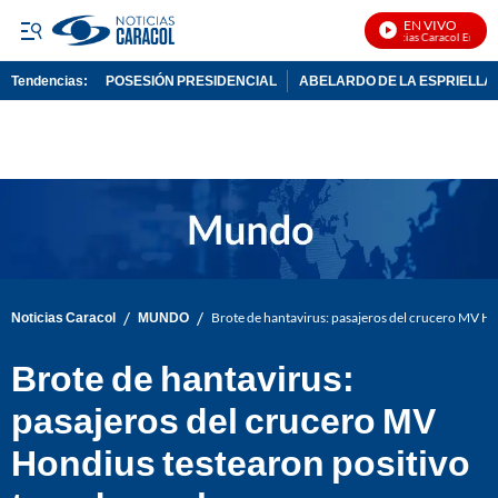
EN VIVO
Noticias Caracol En Vivo
Tendencias:
POSESIÓN PRESIDENCIAL
ABELARDO DE LA ESPRIELLA
PUBLICIDAD
/
/
Noticias Caracol
MUNDO
Brote de hantavirus: pasajeros del crucero MV Ho
Brote de hantavirus:
pasajeros del crucero MV
Hondius testearon positivo