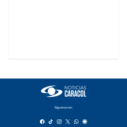
Síguenos en:
facebook
tiktok
instagram
twitter
whatsapp
google