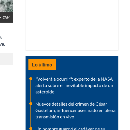
-
CNN
s
va.
Lo último
"Volverá a ocurrir": experto de la NASA
alerta sobre el inevitable impacto de un
asteroide
Nuevos detalles del crimen de César
Gastélum, influencer asesinado en plena
transmisión en vivo
Un hombre guardó el cadáver de su