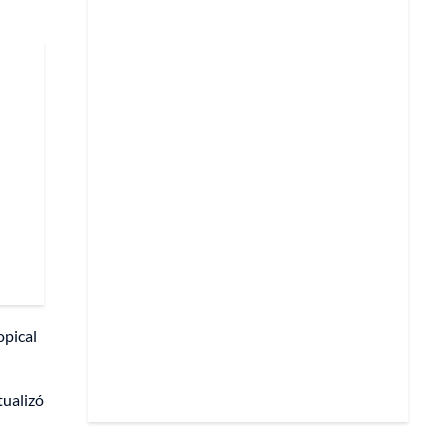
opical
tualizó