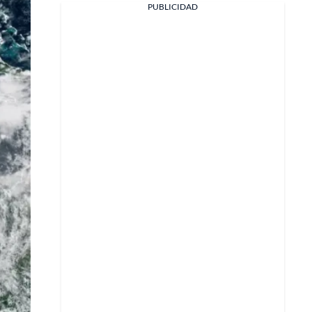
PUBLICIDAD
Facebook
X
Whatsapp
Copiar enlace
Telegram
LinkedIn