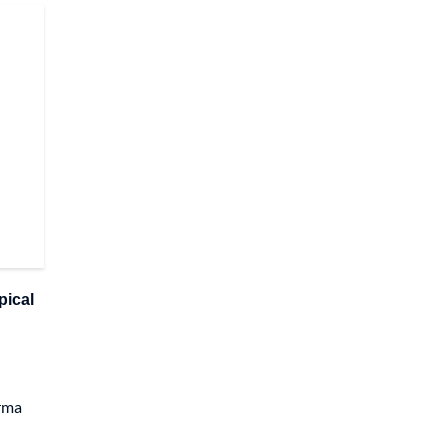
pical
orma