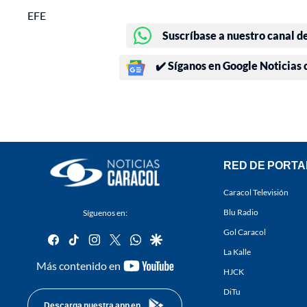
EFE
Suscríbase a nuestro canal d
✔️ Síganos en Google Noticias
RED DE PORTA
Caracol Televisión
Blu Radio
Síguenos en:
Gol Caracol
facebook
tiktok
instagram
twitter
whatsapp
google
La Kalle
youtube-
Más contenido en
HJCK
footer
DiTu
Descarga nuestra app en