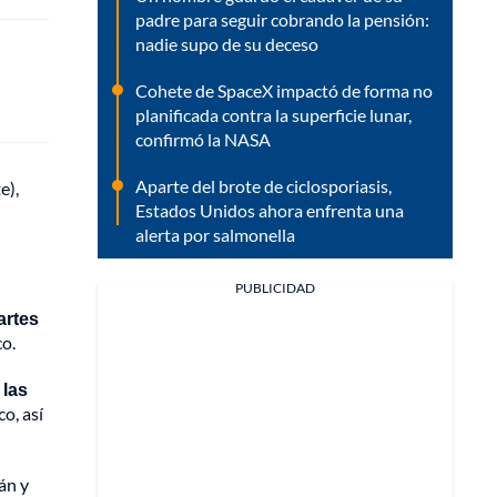
padre para seguir cobrando la pensión:
nadie supo de su deceso
Cohete de SpaceX impactó de forma no
planificada contra la superficie lunar,
confirmó la NASA
Aparte del brote de ciclosporiasis,
e),
Estados Unidos ahora enfrenta una
alerta por salmonella
PUBLICIDAD
artes
co.
 las
o, así
án y