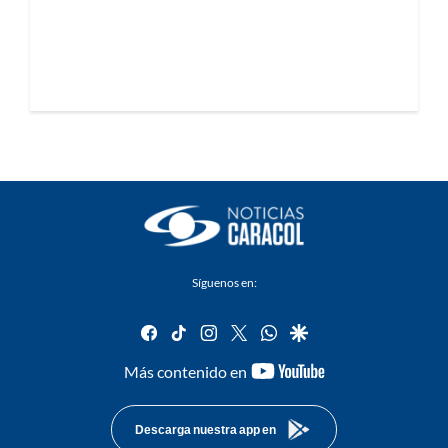
Síguenos en:
facebook
tiktok
instagram
twitter
whatsapp
google
youtube-
Más contenido en
footer
Descarga nuestra app en