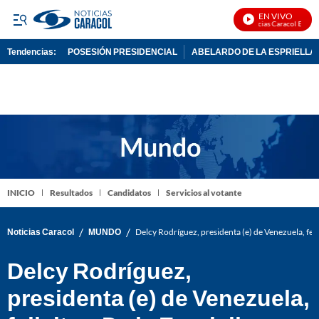
EN VIVO
Noticias Caracol En Vivo
Tendencias:
POSESIÓN PRESIDENCIAL
ABELARDO DE LA ESPRIELLA
PUBLICIDAD
INICIO
Resultados
Candidatos
Servicios al votante
/
/
Noticias Caracol
MUNDO
Delcy Rodríguez, presidenta (e) de Venezuela, felic
Delcy Rodríguez,
presidenta (e) de Venezuela,