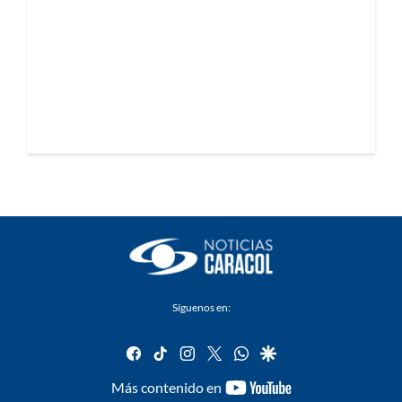
Síguenos en:
facebook
tiktok
instagram
twitter
whatsapp
google
youtube-
Más contenido en