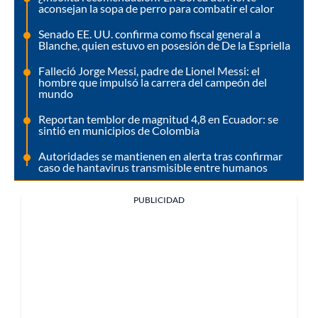
aconsejan la sopa de perro para combatir el calor
Senado EE. UU. confirma como fiscal general a
Blanche, quien estuvo en posesión de De la Espriella
Falleció Jorge Messi, padre de Lionel Messi: el
hombre que impulsó la carrera del campeón del
mundo
Reportan temblor de magnitud 4,8 en Ecuador: se
sintió en municipios de Colombia
Autoridades se mantienen en alerta tras confirmar
caso de hantavirus transmisible entre humanos
PUBLICIDAD