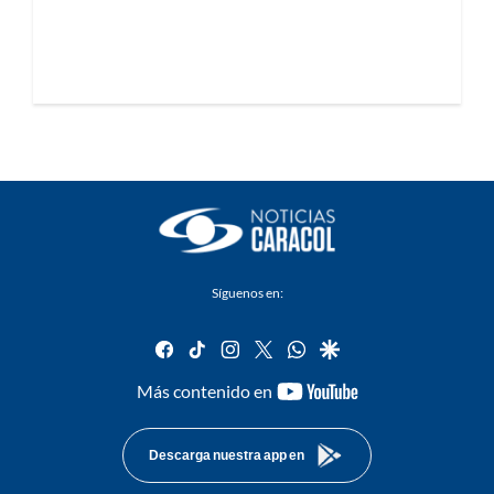
Síguenos en:
facebook
tiktok
instagram
twitter
whatsapp
google
youtube-
Más contenido en
footer
Descarga nuestra app en