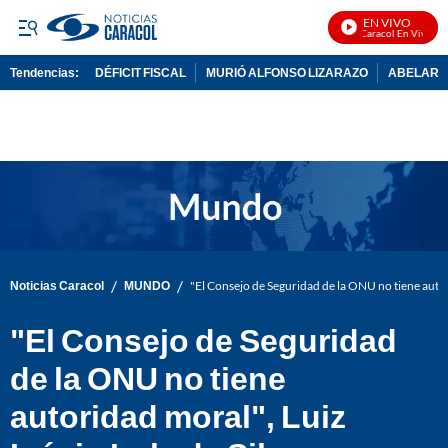
EN VIVO
Noticias Caracol En Vivo
Tendencias:
DÉFICIT FISCAL
MURIÓ ALFONSO LIZARAZO
ABELARDO
PUBLICIDAD
/
/
Noticias Caracol
MUNDO
"El Consejo de Seguridad de la ONU no tiene autori
"El Consejo de Seguridad
de la ONU no tiene
autoridad moral", Luiz