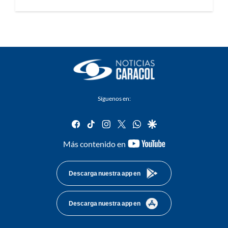
Síguenos en:
facebook
tiktok
instagram
twitter
whatsapp
google
youtube-
Más contenido en
footer
Descarga nuestra app en
Descarga nuestra app en