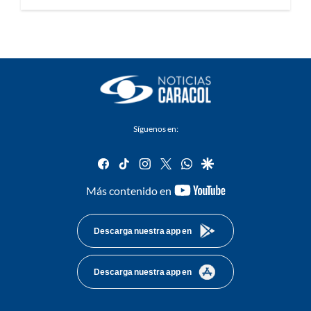
Síguenos en:
facebook
tiktok
instagram
twitter
whatsapp
google
youtube-
Más contenido en
footer
Descarga nuestra app en
Descarga nuestra app en