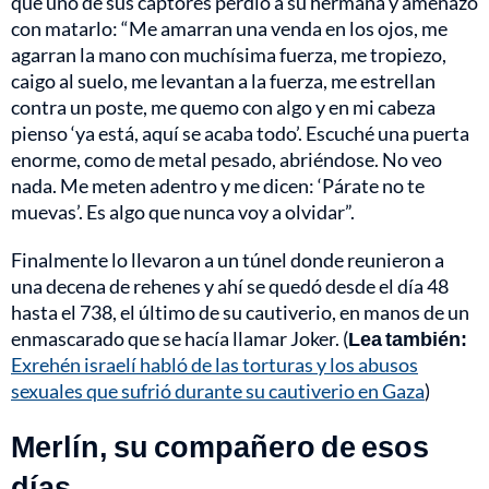
que uno de sus captores perdió a su hermana y amenazó
con matarlo: “Me amarran una venda en los ojos, me
agarran la mano con muchísima fuerza, me tropiezo,
caigo al suelo, me levantan a la fuerza, me estrellan
contra un poste, me quemo con algo y en mi cabeza
pienso ‘ya está, aquí se acaba todo’. Escuché una puerta
enorme, como de metal pesado, abriéndose. No veo
nada. Me meten adentro y me dicen: ‘Párate no te
muevas’. Es algo que nunca voy a olvidar”.
Finalmente lo llevaron a un túnel donde reunieron a
una decena de rehenes y ahí se quedó desde el día 48
hasta el 738, el último de su cautiverio, en manos de un
enmascarado que se hacía llamar Joker. (
Lea también:
Exrehén israelí habló de las torturas y los abusos
sexuales que sufrió durante su cautiverio en Gaza
)
Merlín, su compañero de esos
días