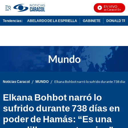
EN VIVO
Noticias Caracol En Vivo
Tendencias:
ABELARDO DE LA ESPRIELLA
GABINETE
DONALD TR
PUBLICIDAD
/
/
Noticias Caracol
MUNDO
Elkana Bohbot narró lo sufrido durante 738 días 
Elkana Bohbot narró lo
sufrido durante 738 días en
poder de Hamás: “Es una