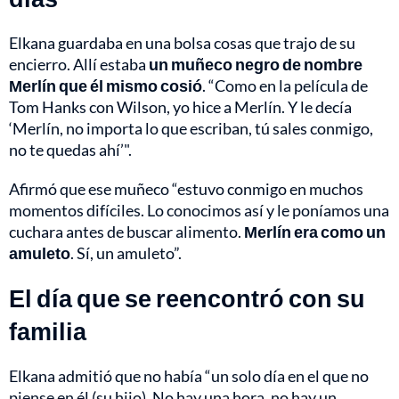
Elkana guardaba en una bolsa cosas que trajo de su
encierro. Allí estaba
un muñeco negro de nombre
Merlín que él mismo cosió
. “Como en la película de
Tom Hanks con Wilson, yo hice a Merlín. Y le decía
‘Merlín, no importa lo que escriban, tú sales conmigo,
no te quedas ahí’".
Afirmó que ese muñeco “estuvo conmigo en muchos
momentos difíciles. Lo conocimos así y le poníamos una
cuchara antes de buscar alimento.
Merlín era como un
amuleto
. Sí, un amuleto”.
El día que se reencontró con su
familia
Elkana admitió que no había “un solo día en el que no
piense en él (su hijo). No hay una hora, no hay un