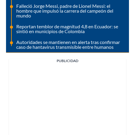
Falleció Jorge Messi, padre de Lionel Messi: el
hombre que impulsó la carrera del campeón del
mundo
Reportan temblor de magnitud 4,8 en Ecuador: se
sintió en municipios de Colombia
Autoridades se mantienen en alerta tras confirmar
caso de hantavirus transmisible entre humanos
PUBLICIDAD