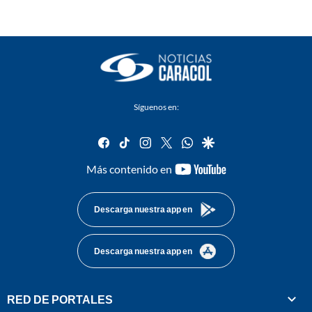
Síguenos en:
facebook
tiktok
instagram
twitter
whatsapp
google
youtube-
Más contenido en
footer
Descarga nuestra app en
Descarga nuestra app en
RED DE PORTALES