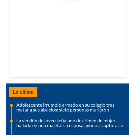
Lo último
Adolescente irrumpió armado en su colegio tras
matar a sus abuelos: siete personas murieron
La versión de joven señalado de crimen de mujer
hallada en una maleta: su esposa ayudó a capturarlo