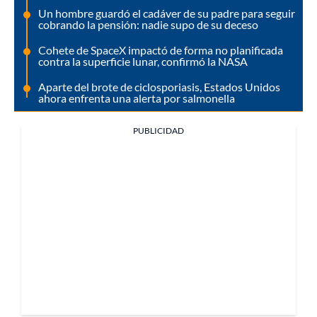
Un hombre guardó el cadáver de su padre para seguir
cobrando la pensión: nadie supo de su deceso
Cohete de SpaceX impactó de forma no planificada
contra la superficie lunar, confirmó la NASA
Aparte del brote de ciclosporiasis, Estados Unidos
ahora enfrenta una alerta por salmonella
PUBLICIDAD