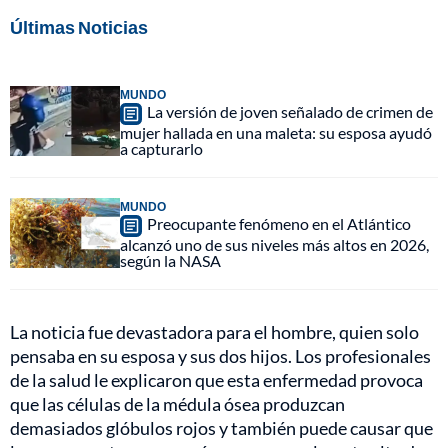
Últimas Noticias
MUNDO
La versión de joven señalado de crimen de
mujer hallada en una maleta: su esposa ayudó
a capturarlo
MUNDO
Preocupante fenómeno en el Atlántico
alcanzó uno de sus niveles más altos en 2026,
según la NASA
La noticia fue devastadora para el hombre, quien solo
pensaba en su esposa y sus dos hijos. Los profesionales
de la salud le explicaron que esta enfermedad provoca
que las células de la médula ósea produzcan
demasiados glóbulos rojos y también puede causar que