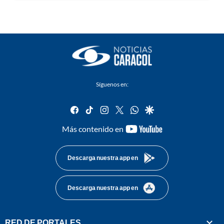
Síguenos en:
facebook
tiktok
instagram
twitter
whatsapp
google
youtube-
Más contenido en
footer
Descarga nuestra app en
Descarga nuestra app en
RED DE PORTALES