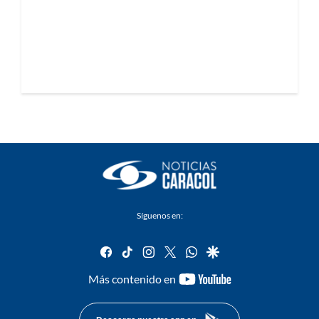
Síguenos en:
facebook
tiktok
instagram
twitter
whatsapp
google
youtube-
Más contenido en
footer