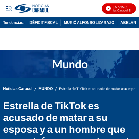
EN VIVO
Noticias Caracol En Vivo
Tendencias:
DÉFICIT FISCAL
MURIÓ ALFONSO LIZARAZO
ABELARDO
PUBLICIDAD
/
/
Noticias Caracol
MUNDO
Estrella de TikTok es acusado de matar a su espo
Estrella de TikTok es
acusado de matar a su
esposa y a un hombre que