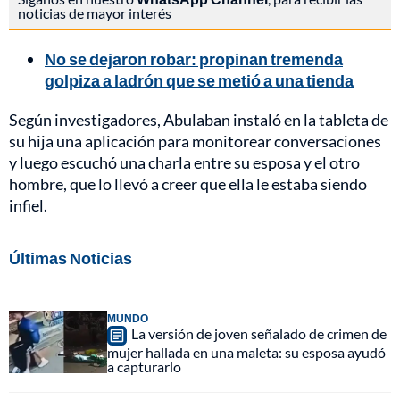
noticias de mayor interés
No se dejaron robar: propinan tremenda
golpiza a ladrón que se metió a una tienda
Según investigadores, Abulaban instaló en la tableta de
su hija una aplicación para monitorear conversaciones
y luego escuchó una charla entre su esposa y el otro
hombre, que lo llevó a creer que ella le estaba siendo
infiel.
Últimas Noticias
MUNDO
La versión de joven señalado de crimen de
mujer hallada en una maleta: su esposa ayudó
a capturarlo