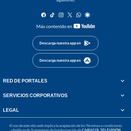
Síguenos en:
facebook
tiktok
instagram
twitter
whatsapp
google
youtube-
Más contenido en
footer
Descarga nuestra app en
Descarga nuestra app en
RED DE PORTALES
SERVICIOS CORPORATIVOS
LEGAL
El uso de este sitio web implica la aceptación de los
Términos y condiciones
y
Políticas de Tratamiento de la Información
de
CARACOL TELEVISIÓN