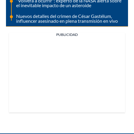
"Volverá a ocurrir": experto de la NASA alerta sobre
el inevitable impacto de un asteroide
Nuevos detalles del crimen de César Gastélum,
influencer asesinado en plena transmisión en vivo
PUBLICIDAD