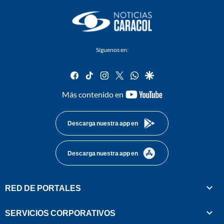
Síguenos en:
facebook
tiktok
instagram
twitter
whatsapp
google
youtube-
Más contenido en
footer
Descarga nuestra app en
Descarga nuestra app en
RED DE PORTALES
SERVICIOS CORPORATIVOS