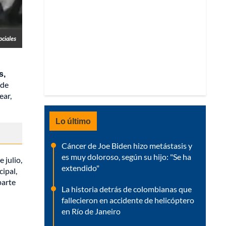
ociales
s,
 de
ear,
Lo último
Cáncer de Joe Biden hizo metástasis y
es muy doloroso, según su hijo: "Se ha
 julio,
extendido"
cipal,
parte
La historia detrás de colombianas que
fallecieron en accidente de helicóptero
en Río de Janeiro