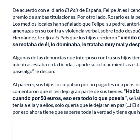
De acuerdo con el diario
El País
de España, Felipe Jr. es lic
premio de ambas titulaciones. Por otro lado, Rosario es la 
Los medios locales han señalado que Felipe, su padre, anter
amenazas en su contra y violencia verbal, sobre todo despu
Hernández, le dijo a
El País
que los hijos crecieron
"viendo c
se mofaba de él, lo dominaba, le trataba muy mal y des
Algunas de las denuncias que interpuso contra sus hijos tiene
mientras estaba en la tienda, raparle su celular mientras esta
pase algo”, le decían.
Al parecer, sus hijos lo culpaban por no pagarles una pensión 
comentaron que él les dejó gran parte de sus bienes. “
Había
cuando por 50 euros, eso era todo lo que poseía”
, seña
tenía a ella y a ellos, solo quería que le dejaran en paz (...) 
por eso ahora tiene que saberse toda la verdad y tiene que h