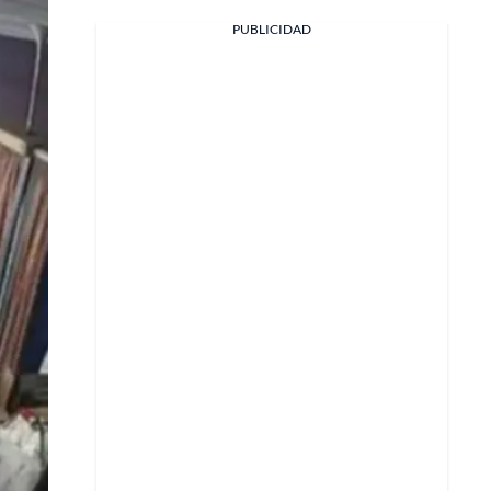
PUBLICIDAD
Facebook
X
Whatsapp
Copiar enlace
Telegram
LinkedIn