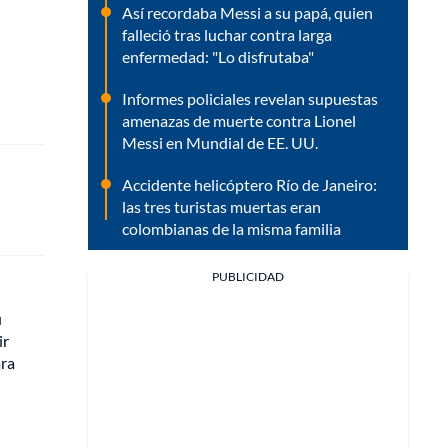
Así recordaba Messi a su papá, quien
falleció tras luchar contra larga
enfermedad: "Lo disfrutaba"
Informes policiales revelan supuestas
amenazas de muerte contra Lionel
Messi en Mundial de EE. UU.
Accidente helicóptero Río de Janeiro:
las tres turistas muertas eran
colombianas de la misma familia
PUBLICIDAD
u
ir
ara