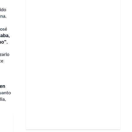
sido
ina.
José
eaba,
no".
zarlo
te
 en
cuanto
lia,