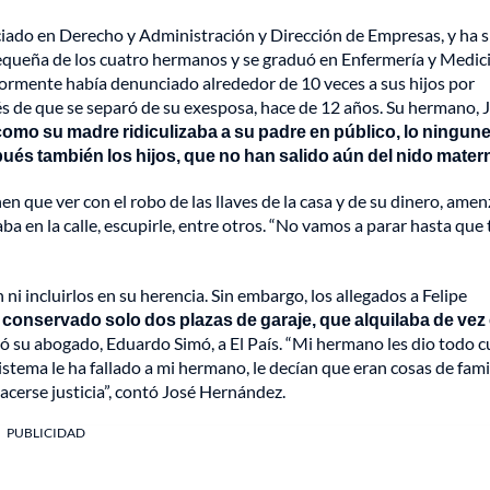
enciado en Derecho y Administración y Dirección de Empresas, y ha 
pequeña de los cuatro hermanos y se graduó en Enfermería y Medic
iormente había denunciado alrededor de 10 veces a sus hijos por
és de que se separó de su exesposa, hace de 12 años. Su hermano, 
omo su madre ridiculizaba a su padre en público, lo ningun
pués también los hijos, que no han salido aún del nido mater
n que ver con el robo de las llaves de la casa y de su dinero, amen
ba en la calle, escupirle, entre otros. “No vamos a parar hasta que 
ni incluirlos en su herencia. Sin embargo, los allegados a Felipe
 conservado solo dos plazas de garaje, que alquilaba de vez
ló su abogado, Eduardo Simó, a El País. “Mi hermano les dio todo 
El sistema le ha fallado a mi hermano, le decían que eran cosas de fami
acerse justicia”, contó José Hernández.
PUBLICIDAD