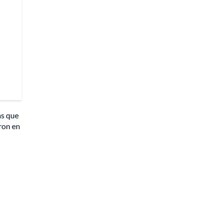
as que
ron en