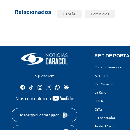
Relacionados
España
Homicidios
RED DE PORTA
Caracol Televisión
Blu Radio
Síguenos en:
Gol Caracol
facebook
tiktok
instagram
twitter
whatsapp
google
La Kalle
youtube-
Más contenido en
HJCK
footer
DiTu
Descarga nuestra app en
El Espectador
Teatro Mayor